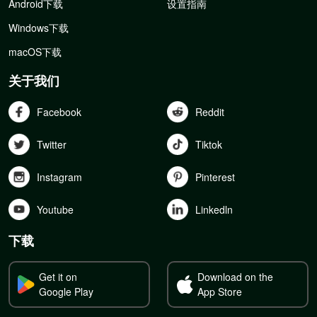
Android下载
设置指南
Windows下载
macOS下载
关于我们
Facebook
Reddit
Twitter
Tiktok
Instagram
Pinterest
Youtube
Linkedln
下载
Get it on
Download on the
Google Play
App Store